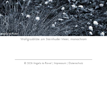
Wollgrasblüte am Steinhuder Meer, monochrom
© 2026 Angela to Roxel |
Impressum
|
Datenschutz