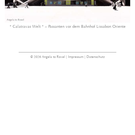
* Calatravas Welt * – Passanten vor dem Bahnhof Lissabon Oriente
© 2026 Angela to Roxel |
Impressum
|
Datenschutz