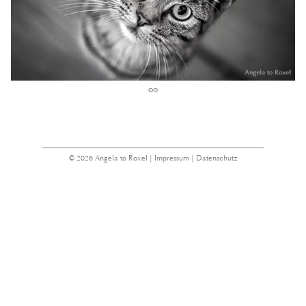
oo
© 2026 Angela to Roxel |
Impressum
|
Datenschutz