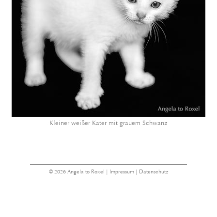
Kleiner weißer Kater mit grauem Schwanz
© 2026 Angela to Roxel |
Impressum
|
Datenschutz