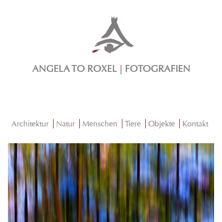
ANGELA TO ROXEL
|
FOTOGRAFIEN
Architektur
Natur
Menschen
Tiere
Objekte
Kontakt