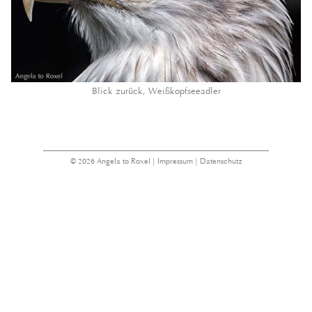
Blick zurück, Weißkopfseeadler
© 2026 Angela to Roxel |
Impressum
|
Datenschutz